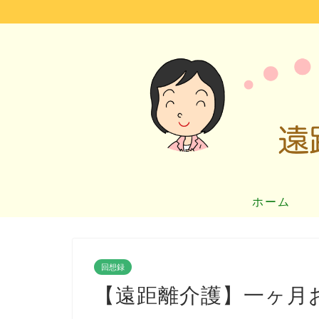
ホーム
回想録
【遠距離介護】一ヶ月