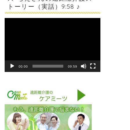
トーリー（実話）9:58 ♪
動
画
プ
レ
ー
ヤ
ー
00:00
09:59