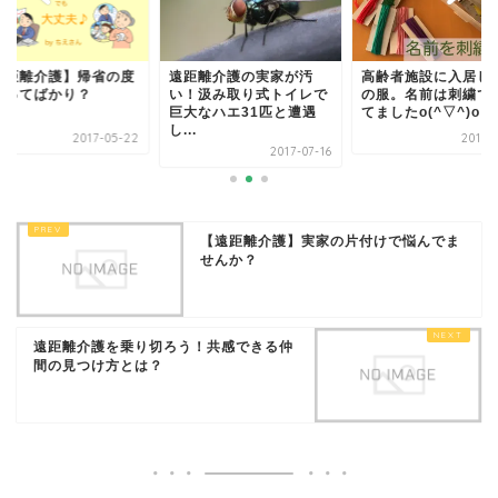
遠距離介護の実家が汚
高齢者施設に入居し
遠距離介護】帰省の度
い！汲み取り式トイレで
の服。名前は刺繍で
謝ってばかり？
巨大なハエ31匹と遭遇
てましたo(^▽^)o
し...
2017-05-22
2017-
2017-07-16
【遠距離介護】実家の片付けで悩んでま
せんか？
遠距離介護を乗り切ろう！共感できる仲
間の見つけ方とは？