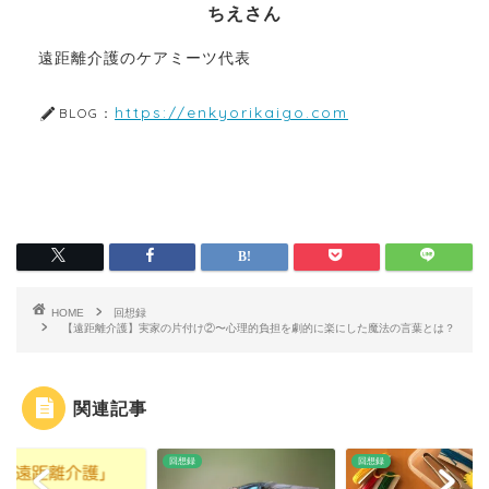
ちえさん
遠距離介護のケアミーツ代表
https://enkyorikaigo.com
BLOG：
HOME
回想録
【遠距離介護】実家の片付け②〜心理的負担を劇的に楽にした魔法の言葉とは？
関連記事
録
回想録
回想録