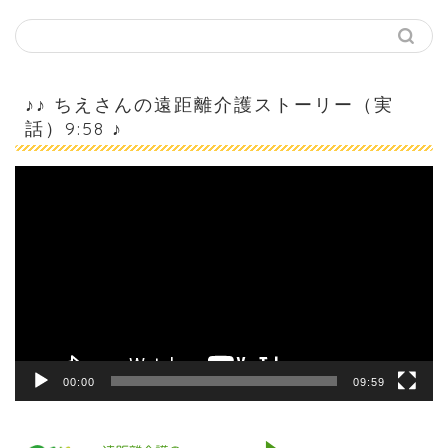
♪♪ ちえさんの遠距離介護ストーリー（実
話）9:58 ♪
動
画
プ
レ
ー
ヤ
ー
00:00
09:59